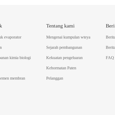
k
Tentang kami
Beri
uk evaporator
Mengenai kumpulan wteya
Berit
n
Sejarah pembangunan
Berita
anan kimia biologi
Kekuatan pengeluaran
FAQ
Kehormatan Paten
lemen membran
Pelanggan