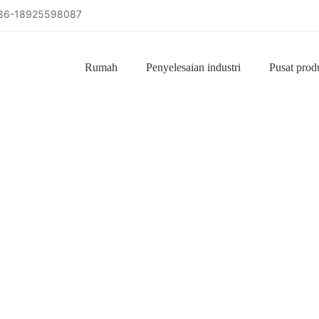
86-18925598087
Rumah
Penyelesaian industri
Pusat prod
tak paparan pusat pro