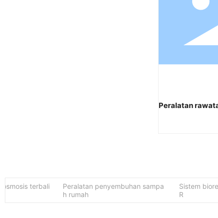
Peralatan rawat
mosis terbali
Peralatan penyembuhan sampa
Sistem biore
h rumah
R