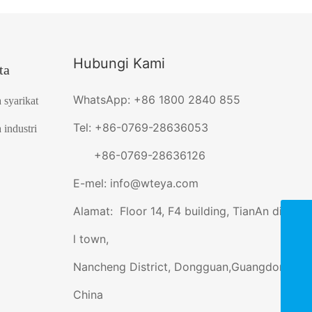
Hubungi Kami
ta
WhatsApp: +86 1800 2840 855
a syarikat
Tel:
+86-0769-28636053
 industri
+86-0769-28636126
E-mel:
info@wteya.com
Alamat:
Floor 14, F4 building, TianAn digita
l town,
+86-0769-85038001
Nancheng District, Dongguan,Guangdong,
info@wteya.com
China
+8618002840855