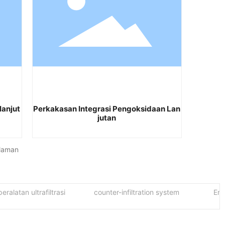
lanjut
Perkakasan Integrasi Pengoksidaan Lan
jutan
laman
alatan ultrafiltrasi
counter-infiltration system
Enji