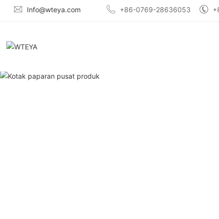
Info@wteya.com
+86-0769-28636053
+
Ko