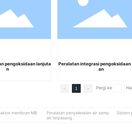
an pengoksidaan lanjuta
Peralatan integrasi pengoksidaan 
n
an
Pergi ke
Ha
1
<
>
aktor membran MB
Peralatan penyelesaian air samp
Sistem per
ah terpasang